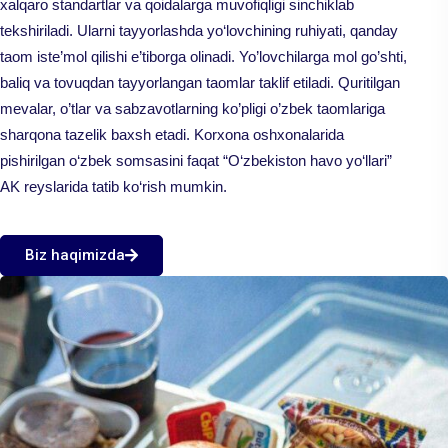
xalqaro standartlar va qoidalarga muvofiqligi sinchiklab
tekshiriladi. Ularni tayyorlashda yo‘lovchining ruhiyati, qanday
taom iste’mol qilishi e’tiborga olinadi. Yo’lovchilarga mol go’shti,
baliq va tovuqdan tayyorlangan taomlar taklif etiladi. Quritilgan
mevalar, o’tlar va sabzavotlarning ko’pligi o’zbek taomlariga
sharqona tazelik baxsh etadi. Korxona oshxonalarida
pishirilgan o‘zbek somsasini faqat “O‘zbekiston havo yo‘llari”
AK reyslarida tatib ko‘rish mumkin.
Biz haqimizda