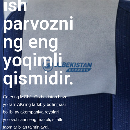
ish
parvozni
ng eng
yoqimli
qismidir.
Catering MChJ “O‘zbekiston havo
yo‘llari” AKning tarkibiy bo‘linmasi
bo‘lib, aviakompaniya reyslari
yo‘lovchilarini eng mazali, sifatli
taomlar bilan ta’minlaydi.