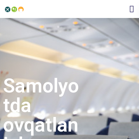
Samolyo
tda
ovqatlan