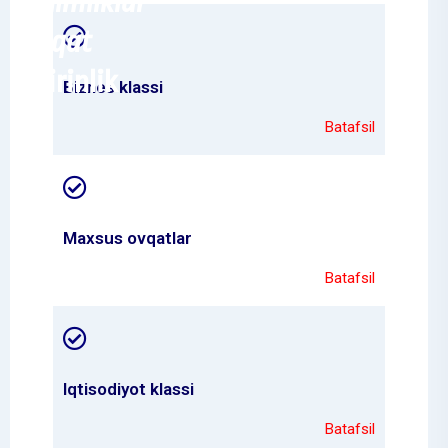
Ichimliklar
Ovqat
Shirinlik
Biznes klassi
Batafsil
Maxsus ovqatlar
Batafsil
Iqtisodiyot klassi
Batafsil