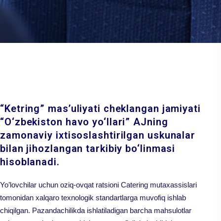
“Ketring” mas’uliyati cheklangan jamiyati
“O‘zbekiston havo yo‘llari” AJning
zamonaviy ixtisoslashtirilgan uskunalar
bilan jihozlangan tarkibiy bo‘linmasi
hisoblanadi.
Yo’lovchilar uchun oziq-ovqat ratsioni Catering mutaxassislari
tomonidan xalqaro texnologik standartlarga muvofiq ishlab
chiqilgan. Pazandachilikda ishlatiladigan barcha mahsulotlar