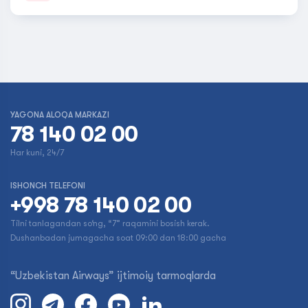
YAGONA ALOQA MARKAZI
78 140 02 00
Har kuni, 24/7
ISHONCH TELEFONI
+998 78 140 02 00
Tilni tanlagandan so‘ng, “7” raqamini bosish kerak.
Dushanbadan jumagacha soat 09:00 dan 18:00 gacha
“Uzbekistan Airways” ijtimoiy tarmoqlarda