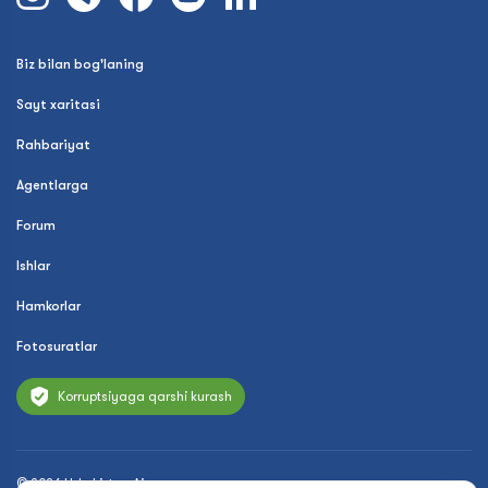
Biz bilan bog'laning
Sayt xaritasi
Rahbariyat
Agentlarga
Forum
Ishlar
Hamkorlar
Fotosuratlar
Korruptsiyaga qarshi kurash
© 2026 Uzbekistan Airways