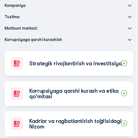
Kompaniya
Tuzilma
Matbuot markazi
Korrupsiyaga qarshi kurashish
Strategik rivojlantirish va investitsiya
Korrupsiyaga qarshi kurash va etika
qo'mitasi
Kadrlar va rag`batlantirish to`g`risidagi
Nizom