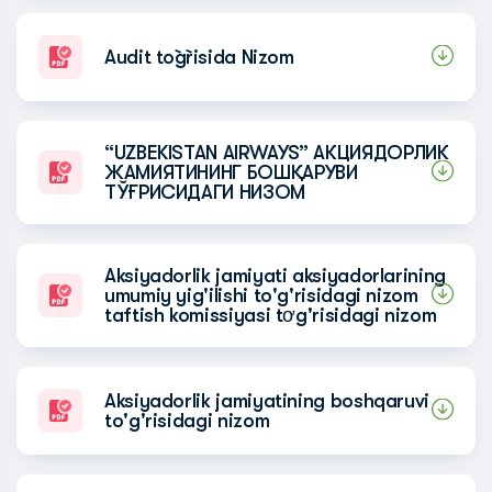
Audit to`g`risida Nizom
“UZBEKISTAN AIRWAYS” АКЦИЯДОРЛИК
ЖАМИЯТИНИНГ БОШҚАРУВИ
ТЎҒРИСИДАГИ НИЗОМ
Aksiyadorlik jamiyati aksiyadorlarining
umumiy yig'ilishi to'g'risidagi nizom
taftish komissiyasi tơg'risidagi nizom
Aksiyadorlik jamiyatining boshqaruvi
to'g'risidagi nizom