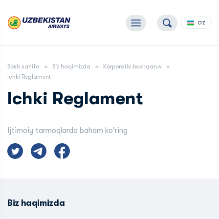
O'Z
Bosh sahifa
Biz haqimizda
Korporativ boshqaruv
Ichki Reglament
Ichki Reglament
Ijtimoiy tarmoqlarda baham ko'ring
Biz haqimizda