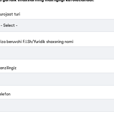
a yuridik shaxslarning maxfiyligi kafolatlanadi.
urojaat turi
riza beruvchi F.I.Sh/Yuridik shaxsning nomi
anzilingiz
elefon