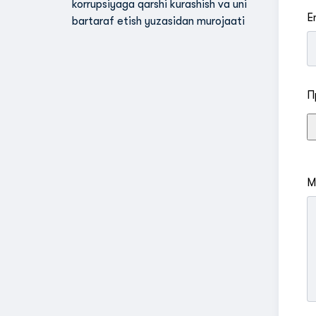
korrupsiyaga qarshi kurashish va uni
E
bartaraf etish yuzasidan murojaati
П
M