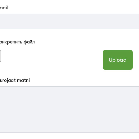
mail
рикрепить файл
urojaat matni