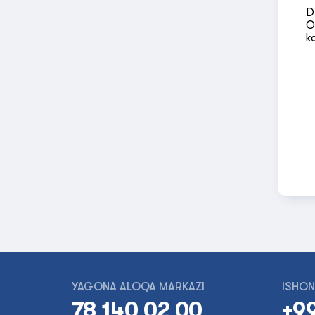
D
O
k
YAGONA ALOQA MARKAZI
ISHON
78 140 02 00
+99