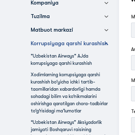
v
Kompaniya
Tuzilma
M
Matbuot markazi
Korrupsiyaga qarshi kurashish
A
"Uzbekistan Airways" AJda
korrupsiyaga qarshi kurashish
Xodimlarning korrupsiyaga qarshi
M
kurashish bo‘yicha ichki tartib-
taomillaridan xabardorligi hamda
sohadagi bilim va ko‘nikmalarini
oshirishga qaratilgan chora-tadbirlar
to‘g‘risidagi maʼlumotlar
T
“Uzbekistan Airways” Aksiyadorlik
jamiyati Boshqaruvi raisining