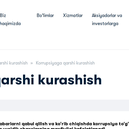
Biz
Bo'limlar
Xizmatlar
Aksiyadorlar va
haqimizda
investorlarga
rshi kurashish
Korrupsiyaga qarshi kurashish
arshi kurashish
abarlarni qabul qilish va ko‘rib chiqishda korrupsiya to‘