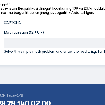
iqqat!
‘zbekiston Respublikasi Jinoyat kodeksining 139 va 237-moddalar
o‘rsatma berganlik uchun jinoiy javobgarlik ko‘zda tutilgan.
CAPTCHA
Math question (12 + 0 =)
Solve this simple math problem and enter the result. E.g. for 1
CH TELEFONI
8 78 140 02 00