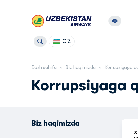
O'Z
Bosh sahifa
Biz haqimizda
Korrupsiyaga qa
Korrupsiyaga q
Biz haqimizda
X