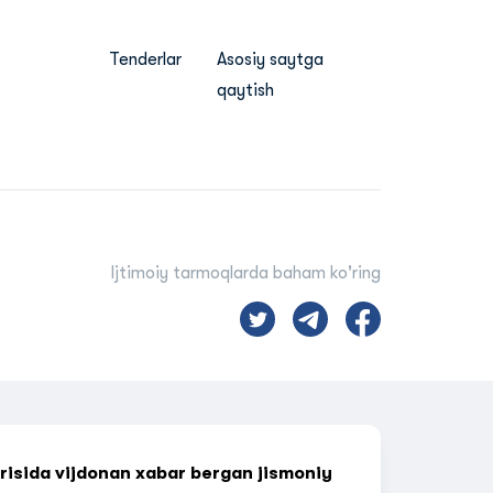
Tenderlar
Asosiy saytga
qaytish
Ijtimoiy tarmoqlarda baham ko'ring
g‘risida vijdonan xabar bergan jismoniy