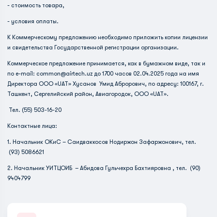
- стоимость товара,
- условия оплаты.
К Коммерческому предложению необходимо приложить копии лицензии
и свидетельства Государственной регистрации организации.
Коммерческое предложение принимается, как в бумажном виде, так и
по e-mail:
common@airtech.uz
до 1700 часов 02.04.2025 года на имя
Директора ООО «UAT» Хусанов Умид Аброрович, по адресу: 100167, г.
Ташкент, Сергелийский район, Авиагородок, ООО «UAT».
Тел. (55) 503-16-20
Контактные лица:
1. Начальник ОКиС – Саидваккосов Нодиржон Зафаржонович, тел.
(93) 5086621
2. Начальник УИТЦОИБ – Абидова Гульчехра Бахтияровна , тел. (90)
9404799