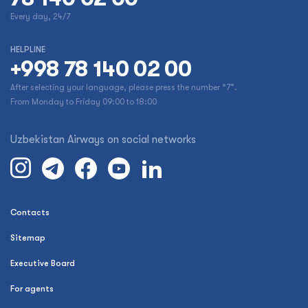
Every day, 24/7
HELPLINE
+998 78 140 02 00
After selecting your language, please press the number “7”.
From Monday to Friday 09:00 to 18:00
Uzbekistan Airways on social networks
Contacts
Sitemap
Executive Board
For agents