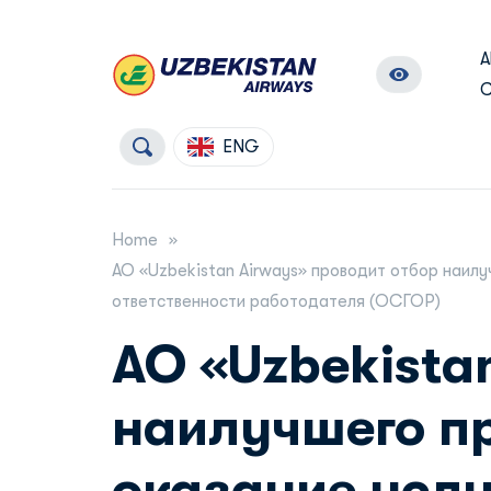
A
C
ENG
Home
АО «Uzbekistan Airways» проводит отбор наил
ответственности работодателя (ОСГОР)
АО «Uzbekista
наилучшего п
оказание услу