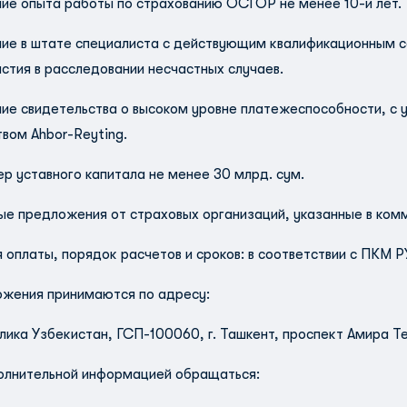
чие опыта работы по страхованию ОСГОР не менее 10-и лет.
чие в штате специалиста с действующим квалификационным 
астия в расследовании несчастных случаев.
чие свидетельства о высоком уровне платежеспособности, с 
твом Ahbor-Reyting.
ер уставного капитала не менее 30 млрд. сум.
ые предложения от страховых организаций, указанные в ком
я оплаты, порядок расчетов и сроков: в соответствии с ПКМ Р
жения принимаются по адресу:
лика Узбекистан, ГСП-100060, г. Ташкент, проспект Амира Те
олнительной информацией обращаться: