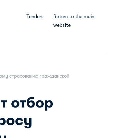
Tenders
Return to the main
website
ьному страхованию гражданской
т отбор
росу
у