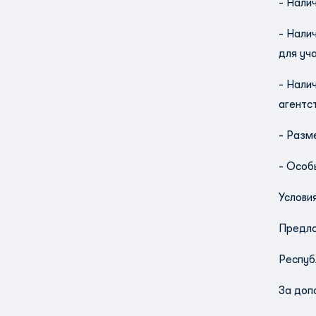
- Нали
- Нали
для уч
- Нали
агентс
- Разм
- Особ
Услови
Предло
Респуб
За доп