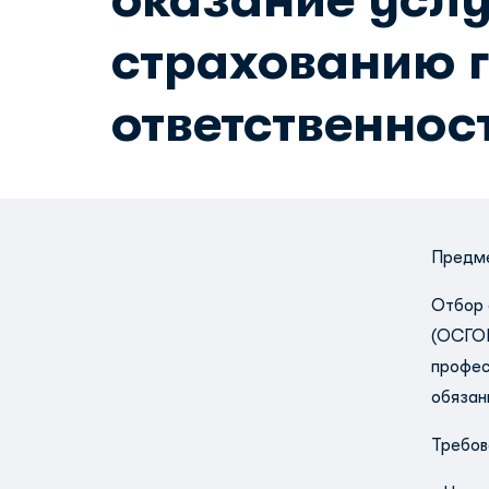
страхованию 
ответственнос
Предме
Отбор 
(ОСГОР
профес
обязан
Требов