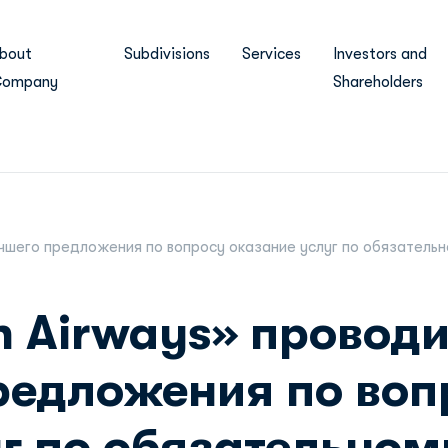
bout
Subdivisions
Services
Investors and
ompany
Shareholders
учшего предложения по вопросу оказание услуг по обязател
n Airways» проводи
редложения по воп
г по обязательном