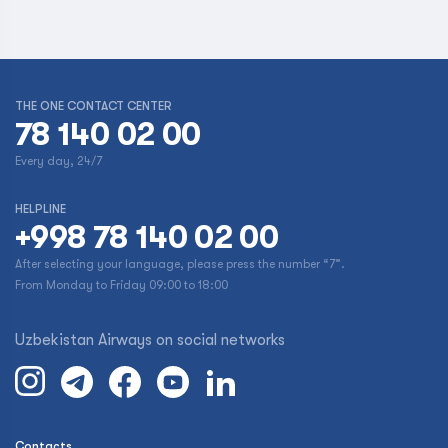
THE ONE CONTACT CENTER
78 140 02 00
Every day, 24/7
HELPLINE
+998 78 140 02 00
After selecting your language, please press the number “7”.
From Monday to Friday 09:00 to 18:00
Uzbekistan Airways on social networks
Contacts