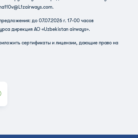
ha110v@L1zaiгways.com
.
редложения: до 07.07.2026 г. 17-00 часов
урса дирекция АО «Uzbekistan airways».
иложить сертификаты и лицензии, дающие право на