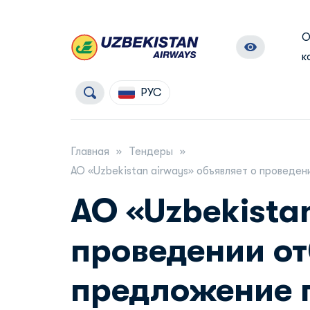
к
РУС
Главная
Тендеры
АО «Uzbekistan airways» объявляет о проведе
АО «Uzbekista
проведении о
предложение 