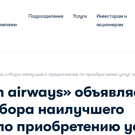
О
Подразделения
Услуги
Инвесторам и
омпании
акционерам
нии отбора наилучшего предложение по приобретению услуг п
n airways» объявля
тбора наилучшего
по приобретению у