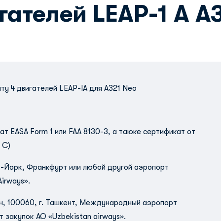
гателей LEAP-1 А А
ту 4 двигателей LEAP-IA для А321 Neo
т EASA Form 1 или FAA 8130-3, а таюке сертификат от
 С)
о-Йорк, Франкфурт или любой другой аэропорт
irways».
н, 100060, г. Ташкент, Международный аэропорт
закупок АО «Uzbekistan airways».