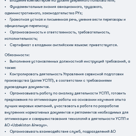
• Владение компьютером на уровне уверенного пользователя;
• Фундаментальные знания авиационного, трудового,
административного, законодательства РУз;
• Грамотная устная и письменная речь, умение вести переговоры и
официальную переписку;
• Организованность и ответственность, требовательность,
исполнительность;
• Сертификат о владении английским языком: приветствуется.
Обязанности:
• Выполнение установленных должностной инструкций требований, а
также:
• Контролировать деятельность Управления сервисной подготовки
производства (далее УСПП), в соответствии с требованиями
руководящих документов.
• Организовывать работу по анализу деятельности УСПП, готовить
предложения по оптимизации работы на основании изучения опыта
лучших мировых компаний, участвовать в работе по разработке
внутренних нормативных документов и регламентов необходимых для
оптимизации и совершенствования технологий в деятельности УСПП и
АО «Uzbekistan Airways».
• Организовывать взаимодействие служб, подразделений АО